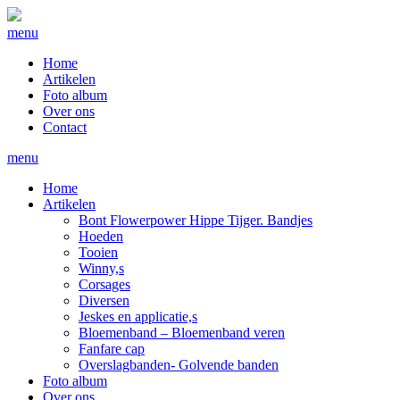
menu
Home
Artikelen
Foto album
Over ons
Contact
menu
Home
Artikelen
Bont Flowerpower Hippe Tijger. Bandjes
Hoeden
Tooien
Winny,s
Corsages
Diversen
Jeskes en applicatie,s
Bloemenband – Bloemenband veren
Fanfare cap
Overslagbanden- Golvende banden
Foto album
Over ons