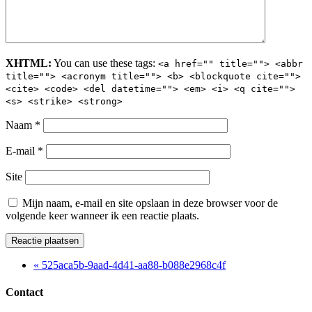
XHTML:
You can use these tags:
<a href="" title=""> <abbr
title=""> <acronym title=""> <b> <blockquote cite="">
<cite> <code> <del datetime=""> <em> <i> <q cite="">
<s> <strike> <strong>
Naam
*
E-mail
*
Site
Mijn naam, e-mail en site opslaan in deze browser voor de
volgende keer wanneer ik een reactie plaats.
« 525aca5b-9aad-4d41-aa88-b088e2968c4f
Contact