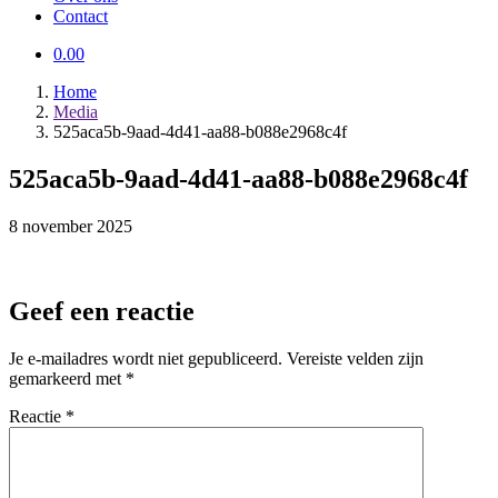
Contact
0.00
Home
Media
525aca5b-9aad-4d41-aa88-b088e2968c4f
525aca5b-9aad-4d41-aa88-b088e2968c4f
8 november 2025
Geef een reactie
Je e-mailadres wordt niet gepubliceerd.
Vereiste velden zijn
gemarkeerd met
*
Reactie
*