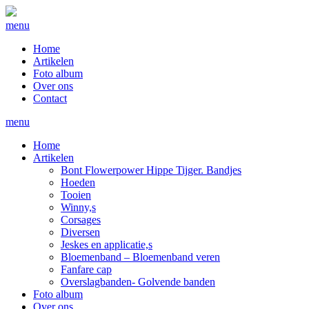
menu
Home
Artikelen
Foto album
Over ons
Contact
menu
Home
Artikelen
Bont Flowerpower Hippe Tijger. Bandjes
Hoeden
Tooien
Winny,s
Corsages
Diversen
Jeskes en applicatie,s
Bloemenband – Bloemenband veren
Fanfare cap
Overslagbanden- Golvende banden
Foto album
Over ons