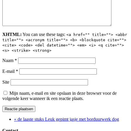
XHTML:
You can use these tags:
<a href="" title=""> <abbr
title=""> <acronym title=""> <b> <blockquote cite="">
<cite> <code> <del datetime=""> <em> <i> <q cite="">
<s> <strike> <strong>
Naam
*
E-mail
*
Site
Mijn naam, e-mail en site opslaan in deze browser voor de
volgende keer wanneer ik een reactie plaats.
« de laaste stuks Leuk gepimt jasje met borduurwerk dog
Contact