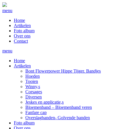
menu
Home
Artikelen
Foto album
Over ons
Contact
menu
Home
Artikelen
Bont Flowerpower Hippe Tijger. Bandjes
Hoeden
Tooien
Winny,s
Corsages
Diversen
Jeskes en applicatie,s
Bloemenband – Bloemenband veren
Fanfare cap
Overslagbanden- Golvende banden
Foto album
Over ons