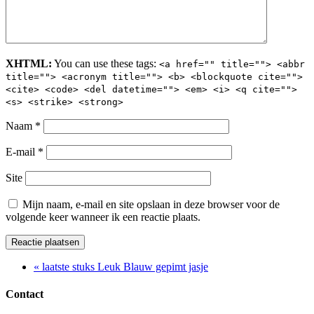
XHTML:
You can use these tags:
<a href="" title=""> <abbr
title=""> <acronym title=""> <b> <blockquote cite="">
<cite> <code> <del datetime=""> <em> <i> <q cite="">
<s> <strike> <strong>
Naam
*
E-mail
*
Site
Mijn naam, e-mail en site opslaan in deze browser voor de
volgende keer wanneer ik een reactie plaats.
« laatste stuks Leuk Blauw gepimt jasje
Contact