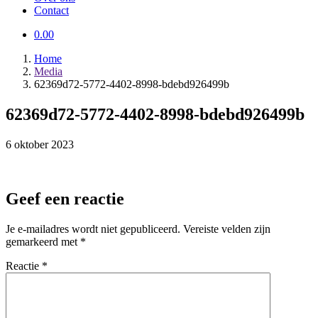
Contact
0.00
Home
Media
62369d72-5772-4402-8998-bdebd926499b
62369d72-5772-4402-8998-bdebd926499b
6 oktober 2023
Geef een reactie
Je e-mailadres wordt niet gepubliceerd.
Vereiste velden zijn
gemarkeerd met
*
Reactie
*